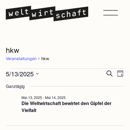
hkw
Veranstaltungen
hkw
Veran
Ve
5/13/2025
Suche
Tag
Datum
An
Such
wählen.
Ganztägig
Na
und
Mai 13, 2025
-
Mai 14, 2025
Die Weltwirtschaft bewirtet den Gipfel der
Ansic
Vielfalt
Navig