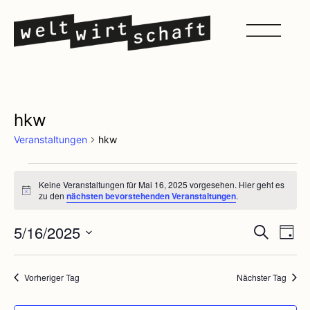
hkw
Veranstaltungen
hkw
Keine Veranstaltungen für Mai 16, 2025 vorgesehen. Hier geht es
Notice
zu den
nächsten bevorstehenden Veranstaltungen
.
Veran
Ve
5/16/2025
Suche
Tag
Datum
An
Such
wählen.
Na
Vorheriger Tag
Nächster Tag
und