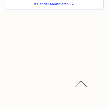
Ansic
Kalender abonnieren
Navig