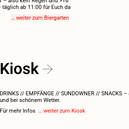
 – also k
ein Regen und >16°
–
täglich a
b 11:00 für Euch da
… weiter zum Biergarten
Kiosk
DRINKS // EMPFÄNGE // SUNDOWNER // SNACKS – 
und bei schönem Wetter.
Für mehr Infos
… weiter zum Kiosk