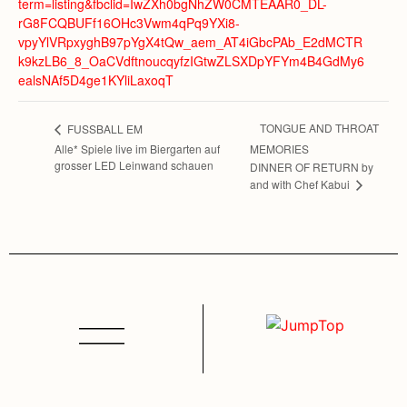
term=listing&fbclid=IwZXh0bgNhZW0CMTEAAR0_DL-
rG8FCQBUFf16OHc3Vwm4qPq9YXi8-
vpyYlVRpxyghB97pYgX4tQw_aem_AT4iGbcPAb_E2dMCTR
k9kzLB6_8_OaCVdftnoucqyfzIGtwZLSXDpYFYm4B4GdMy6
ealsNAf5D4ge1KYliLaxoqT
TONGUE AND THROAT
FUSSBALL EM
Alle* Spiele live im Biergarten auf
MEMORIES
grosser LED Leinwand schauen
DINNER OF RETURN by
and with Chef Kabui