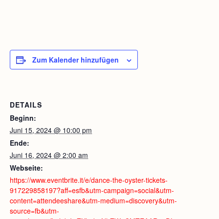
Zum Kalender hinzufügen
DETAILS
Beginn:
Juni 15, 2024 @ 10:00 pm
Ende:
Juni 16, 2024 @ 2:00 am
Webseite:
https://www.eventbrite.it/e/dance-the-oyster-tickets-
917229858197?aff=esfb&utm-campaign=social&utm-
content=attendeeshare&utm-medium=discovery&utm-
source=fb&utm-