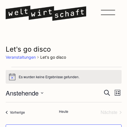
Let's go disco
Veranstaltungen
Let's go disco
Es wurden keine Ergebnisse gefunden.
Notice
Veran
Ve
Anstehende
Suche
Liste
Datum
An
Such
wählen.
Na
Vera
Heute
Nächste
Veranstaltungen
Vorherige
und
Ansic